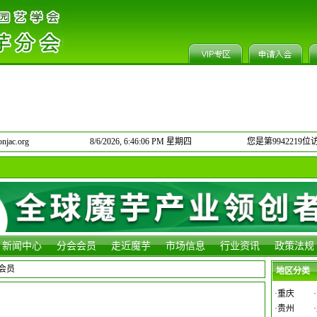
jac.org
8/6/2026, 6:46:06 PM 星期四
您是第9942219位
新闻中心
分会会员
走近魔芋
市场信息
行业资讯
政策法规
会会员
地区分类
·
重庆
·
·
贵州
·