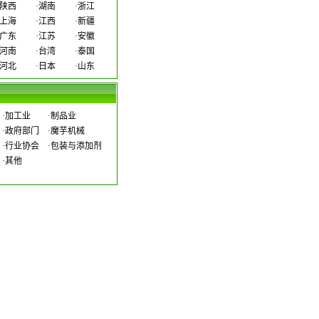
陕西
·
湖南
·
浙江
上海
·
江西
·
新疆
广东
·
江苏
·
安徽
河南
·
台湾
·
泰国
河北
·
日本
·
山东
·
加工业
·
制品业
·
政府部门
·
魔芋机械
·
行业协会
·
包装与添加剂
·
其他