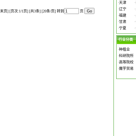
·
天津
·
·
辽宁
·
[末页]
[页次:1/1页] [共3条] [20条/页]
转到
页
·
福建
·
·
甘肃
·
·
宁夏
·
行业分类
·
种植业
·
科研院所
·
高等院校
·
魔芋贸易