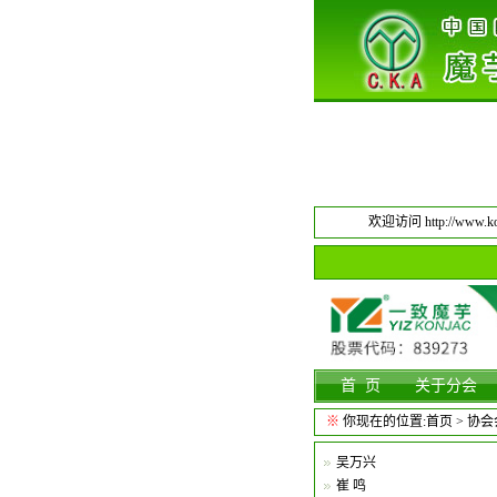
欢迎访问 http://www.kon
首 页
关于分会
※
你现在的位置:
首页
> 协
吴万兴
崔 鸣