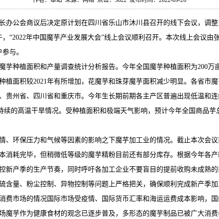
作者：本站 来源：网络 点击：3622 发布时间：2022-09-26
长办公会商议后决定原计划在四川省乐山市沐川县召开的线下会议，调整
日下午，“2022年中国魔芋产业发展大会”线上会议顺利召开。本次线上会议
户参与。
国魔芋种植面积和产量调查统计分析报告。今年全国魔芋种植面积为200万
种植面积较2021年有所增加，花魔芋和珠芽魔芋面积减少明显。各省市
、贵州省、四川省和重庆市。今年生长期前期各主产区普遍出现低温和连
省市持续的高温干旱情况。受种植面积和极端天气影响，预计今年全国商品芋总
情、环保压力和气候等因素的影响之下魔芋加工业的情况。截止本次会议
本消耗完毕，但稍微低等级的魔芋精粉目前还有部分库存。根据今年各产
控新产季的生产节奏，同时呼吁各加工企业不要盲目的提前收购未成熟的
硫含量、粉尘控制、异物控制等问题上严格把关，确保顺利完成新产季加
消费市场的情况国际市场受疫情、国际货币汇率和海运运费成本影响，国
场魔芋作为健康食材的观念已逐步普及，多形态的魔芋制品已被广大消费