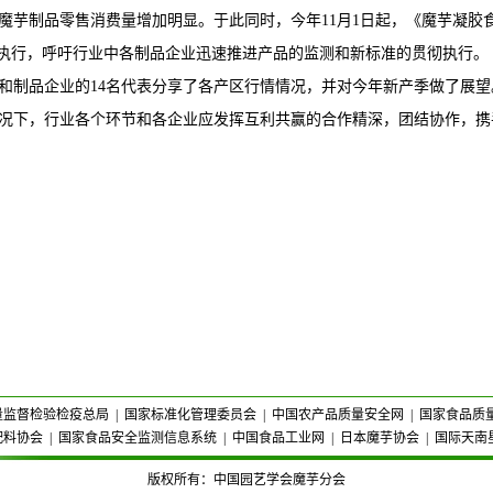
芋制品零售消费量增加明显。于此同时，今年11月1日起，《魔芋凝胶食品质
准即将执行，呼吁行业中各制品企业迅速推进产品的监测和新标准的贯彻执行。
和制品企业的14名代表分享了各产区行情情况，并对今年新产季做了展
况下，行业各个环节和各企业应发挥互利共赢的合作精深，团结协作，携
量监督检验检疫总局
|
国家标准化管理委员会
|
中国农产品质量安全网
|
国家食品质
配料协会
|
国家食品安全监测信息系统
|
中国食品工业网
|
日本魔芋协会
|
国际天南
版权所有：中国园艺学会魔芋分会