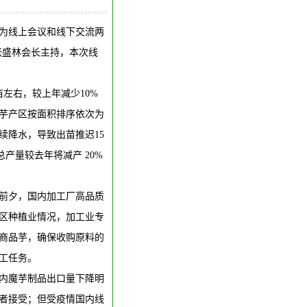
为线上会议和线下交流两
由张盛林会长主持，本次线
亩左右，较上年减少10%
魔芋产区按面积排序依次为
续降水，导致出苗推迟15
产量较去年将减产 20%
前夕，国内加工厂高品质
区种植业情况，加工业专
商品芋，确保收购原料的
工任务。
内魔芋制品出口量下降明
者接受；但受疫情国内线