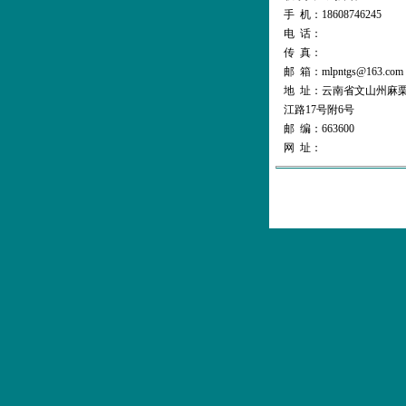
手 机：18608746245
电 话：
传 真：
邮 箱：mlpntgs@163.com
地 址：云南省文山州麻
江路17号附6号
邮 编：663600
网 址：