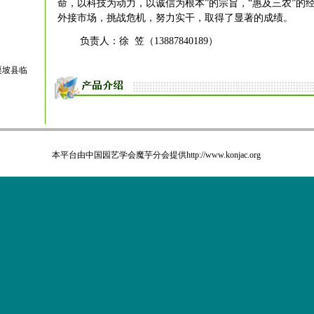
命，以科技为动力，以诚信为根本”的宗旨，“惠及三农”的
外接市场，挑战危机，努力实干，取得了显著的成绩。
负责人：徐
笠（
13887840189
）
栗坡县临
本平台由中国园艺学会魔芋分会提供http://www.konjac.org