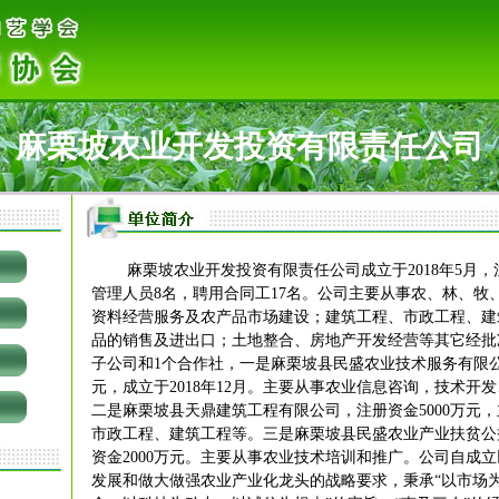
麻栗坡农业开发投资有限责任公司
麻栗坡农业开发投资有限责任公司成立于
2018
年
5
月，
管理人员
8
名，聘用合同工
17
名。公司主要从事农、林、牧
资料经营服务及农产品市场建设；建筑工程、市政工程、建
品的销售及进出口；土地整合、房地产开发经营等其它经批
子公司和
1
个合作社，一是麻栗坡县民盛农业技术服务有限
元，成立于
2018
年
12
月。主要从事农业信息咨询，技术开发
二是麻栗坡县天鼎建筑工程有限公司，注册资金
5000
万元，
市政工程、建筑工程等。三是麻栗坡县民盛农业产业扶贫公
资金
2000
万元。主要从事农业技术培训和推广。公司自成立
发展和做大做强农业产业化龙头的战略要求，秉承“以市场