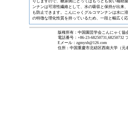
りしますので、糖尿病にとってはもっとも良い補助
ンナンは可溶性繊維として、水の吸収と保持が出来
も防止できます。こんにゃくグルコマンナンは水に
の特徴な理化性質を持っているため、一段と幅広く
版権所有：中国園芸学会こんにゃく協
電話番号：+86-23-68250731,68250732
Eメール：zgmyxh@126.com
住所：中国重慶市北碚区西南大学（元名