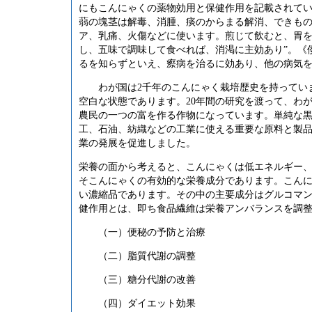
にもこんにゃくの薬物効用と保健作用を記載されて
蒻の塊茎は解毒、消腫、痰のからまる解消、できもの
ア、乳痛
、
火傷などに使います。
煎じて飲むと、胃
し、五味で調味して食べれば、消渇に主効あり
”
。《
るを知らずといえ、
瘵
病を治るに効あり、他の病気
わが国は
2
千年のこんにゃく栽培歴史を持ってい
空白な状態であります。
20
年間の研究を渡って、わ
農民の一つの富を作る作物になっています。単純な
工、石油、紡織などの工業に使える重要な原料と製
業の発展を促進しました。
栄養の面から考えると、こんにゃくは低エネルギー
そこんにゃくの有効的な栄養成分であります。こん
い濃縮品であります。その中の主要成分は
グルコマ
健作用とは、即ち食品繊維は栄養アンバランスを調
（一）
便秘の予防と治療
（二）
脂質代謝の調整
（三）
糖分代謝の改善
（四）
ダイエット効果