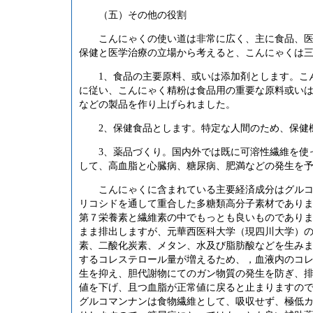
（五）
その他の役割
こんにゃくの使い道は非常に広く、主に食品、
保健と医学治療の立場から考えると、こんにゃくは
1
、
食品の主要原料、或いは添加剤とします。こ
に従い、こんにゃく精粉は食品用の重要な原料或い
などの製品を作り上げられました。
2
、
保健食品とします。特定な人間のため、保健
3
、
薬品づくり。国内外では既に可溶性繊維を使
して、高血脂と心臓病、糖尿病、肥満などの発生を
こんにゃくに含まれている主要経済成分はグル
リコシドを通して重合した多糖類高分子素材であり
第７栄養素と繊維素の中でもっとも良いものであり
まま排出しますが、元華西医科大学（現四川大学）
素、二酸化炭素、メタン、水及び脂肪酸などを生み
するコレステロール量が増えるため、
，
血液内のコ
生を抑え、胆代謝物にてのガン物質の発生を防ぎ、
値を下げ、且つ血脂が正常値に戻ると止まりますの
グルコマンナンは食物繊維として、吸収せず、極低