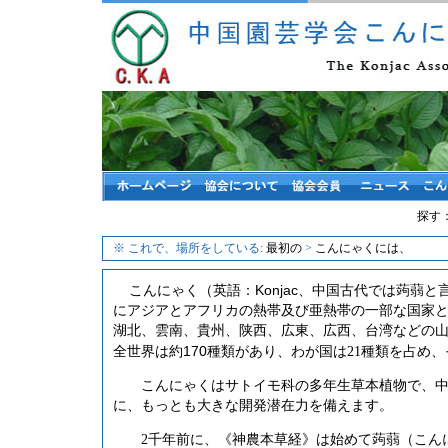
探す
※ これで、場所をしている:
最初の
>
こんにゃくには、
Konjac
こんにゃく
（
英語
：
、中国古代では
蒟蒻
と
にアジアとアフリカの熱帯及び亜熱帯の一部な国家
湖北、
雲南
、
貴州
、陕西、
広東
、
広
西、台湾
などの
170
全世界は約
種類があり、わが国は
21
種類を占め、
こんにゃくはサトイモ科の多年生草本植物で、
に、もっとも大きな開発潜在力を備えます。
2
千年前に、
《
神農本草経
》
は始めて蒟蒻（こん