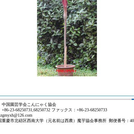
：中国園芸学会こんにゃく協会
6-23-68250731,68250732 ファックス：+86-23-68250733
myxh@126.com
国重慶市北碚区西南大学（元名前は西農）魔芋協会事務所 郵便番号：400