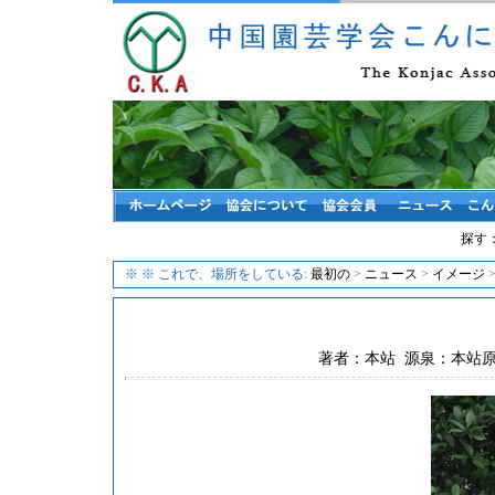
探す
※
※ これで、場所をしている:
最初の
>
ニュース
>
イメージ
>
著者：本站 源泉：本站原创 ク